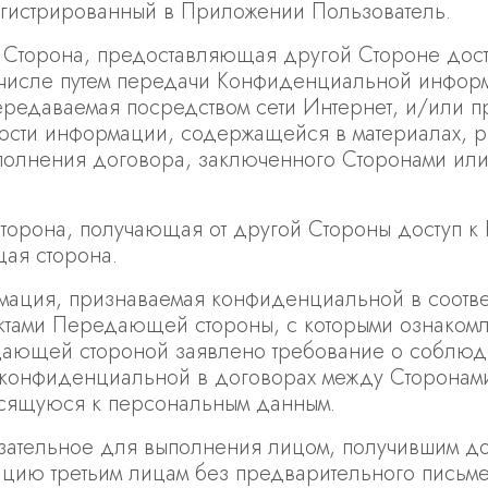
гистрированный в Приложении Пользователь.
Сторона, предоставляющая другой Стороне дос
м числе путем передачи Конфиденциальной информ
передаваемая посредством сети Интернет, и/или
сти информации, содержащейся в материалах, р
полнения договора, заключенного Сторонами или
торона, получающая от другой Стороны доступ 
ая сторона.
ация, признаваемая конфиденциальной в соответ
ктами Передающей стороны, с которыми ознаком
ающей стороной заявлено требование о соблюде
е конфиденциальной в договорах между Сторона
осящуюся к персональным данным.
ательное для выполнения лицом, получившим до
цию третьим лицам без предварительного письме