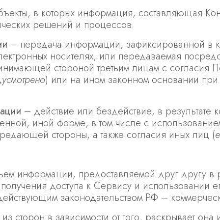
бъекты, в которых информация, составляющая К
ических решений и процессов.
ии
– передача информации, зафиксированной в к
электронных носителях, или передаваемая посре
имающей стороной третьим лицам с согласия Пе
дусмотрено
) или на ином законном основании при
мации
– действие или бездействие, в результате
нной, иной форме, в том числе с использованием
ередающей стороны, а также согласия иных лиц (
е
объем информации, предоставляемой друг другу в 
 получения доступа к Сервису и использовании 
действующим законодательством РФ – коммерческ
 из сторон в зависимости от того, раскрывает он