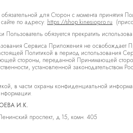
тся обязательной для Сторон с момента принятия 
сайте по адресу:
https://shop.kinesiopro.ru
(присо
ки Пользователь обязуется прекратить использов
ьзования Сервиса Приложения не освобождает 
с настоящей Политикой в период использования С
щей стороны, переданной Принимающей сторон
ветственности, установленной законодательством 
икой, в части охраны конфиденциальной информаци
информации.
ОЕВА И.К.
Ленинский проспект, д.15, комн. 405