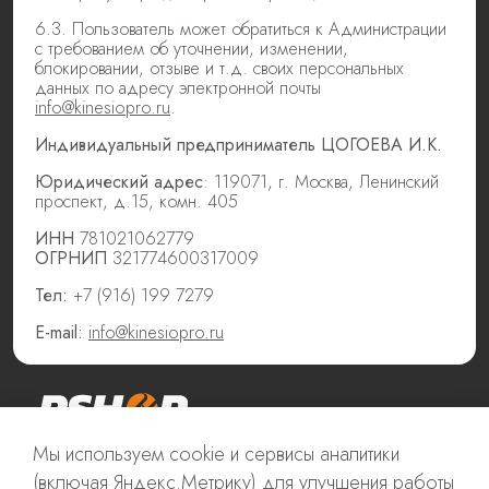
6.3. Пользователь может обратиться к Администрации
с требованием об уточнении, изменении,
блокировании, отзыве и т.д. своих персональных
данных по адресу электронной почты
info@kinesiopro.ru
.
Индивидуальный предприниматель
ЦОГОЕВА И.К.
Юридический адрес
: 119071, г. Москва, Ленинский
проспект, д.15, комн. 405
ИНН
781021062779
ОГРНИП
321774600317009
Тел:
+7 (916) 199 7279
E-mail:
info@kinesiopro.ru
Мы используем cookie и сервисы аналитики
+7 916 199-72-79
(включая Яндекс.Метрику) для улучшения работы
info@kinesiopro.ru